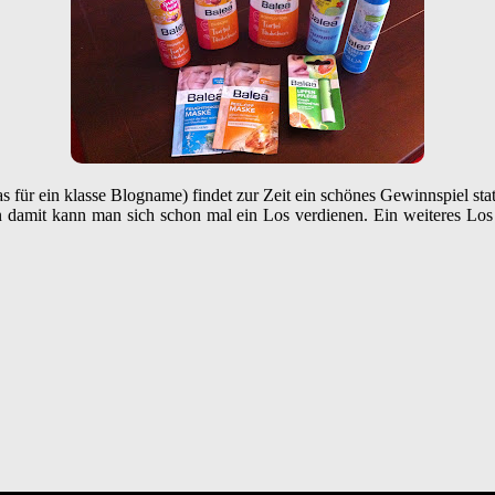
für ein klasse Blogname) findet zur Zeit ein schönes Gewinnspiel stat
n damit kann man sich schon mal ein Los verdienen. Ein weiteres Los