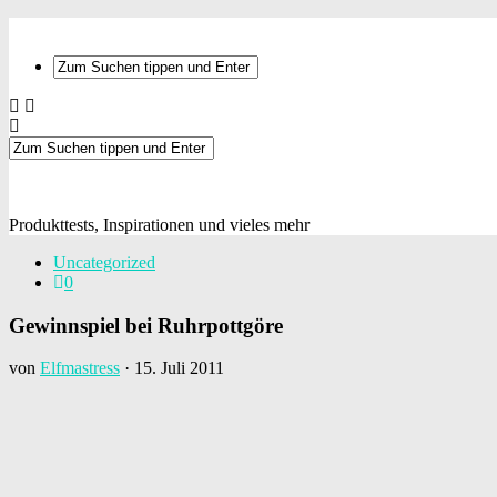
Produkttests, Inspirationen und vieles mehr
Uncategorized
0
Gewinnspiel bei Ruhrpottgöre
von
Elfmastress
·
15. Juli 2011