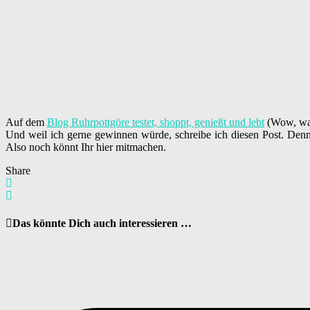
Auf dem
Blog Ruhrpottgöre testet, shoppt, genießt und lebt
(Wow, was 
Und weil ich gerne gewinnen würde, schreibe ich diesen Post. Den
Also noch könnt Ihr hier mitmachen.
Share
Das könnte Dich auch interessieren …