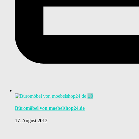
0
Büromöbel von moebelshop24.de
17. August 2012