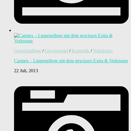
Gesichtspflege
/
Gewinnspiel
/
Kosmetik
/
Nützliches
Carmex – Lippenpflege mit dem gewissen Extra & Verlosung
22 Juli, 2013