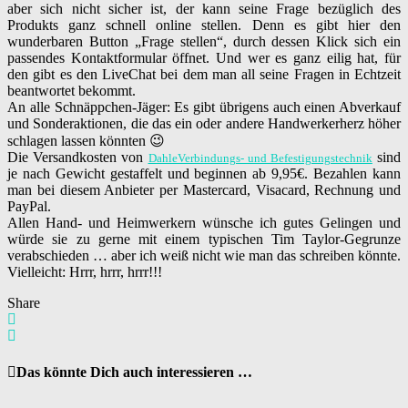
aber sich nicht sicher ist, der kann seine Frage bezüglich des
Produkts ganz schnell online stellen. Denn es gibt hier den
wunderbaren Button „Frage stellen“, durch dessen Klick sich ein
passendes Kontaktformular öffnet. Und wer es ganz eilig hat, für
den gibt es den LiveChat bei dem man all seine Fragen in Echtzeit
beantwortet bekommt.
An alle Schnäppchen-Jäger: Es gibt übrigens auch einen Abverkauf
und Sonderaktionen, die das ein oder andere Handwerkerherz höher
schlagen lassen könnten 😉
Die Versandkosten von
sind
DahleVerbindungs- und Befestigungstechnik
je nach Gewicht gestaffelt und beginnen ab 9,95€. Bezahlen kann
man bei diesem Anbieter per Mastercard, Visacard, Rechnung und
PayPal.
Allen Hand- und Heimwerkern wünsche ich gutes Gelingen und
würde sie zu gerne mit einem typischen Tim Taylor-Gegrunze
verabschieden … aber ich weiß nicht wie man das schreiben könnte.
Vielleicht: Hrrr, hrrr, hrrr!!!
Share
Das könnte Dich auch interessieren …