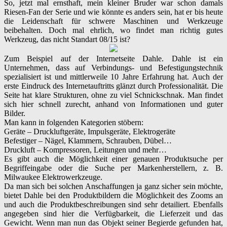
So, jetzt mal ernsthaft, mein kleiner Bruder war schon damals
Riesen-Fan der Serie und wie könnte es anders sein, hat er bis heute
die Leidenschaft für schwere Maschinen und Werkzeuge
beibehalten. Doch mal ehrlich, wo findet man richtig gutes
Werkzeug, das nicht Standart 08/15 ist?
Zum Beispiel auf der Internetseite Dahle. Dahle ist ein
Unternehmen, dass auf Verbindungs- und Befestigungstechnik
spezialisiert ist und mittlerweile 10 Jahre Erfahrung hat. Auch der
erste Eindruck des Internetauftritts glänzt durch Professionalität. Die
Seite hat klare Strukturen, ohne zu viel Schnickschnak. Man findet
sich hier schnell zurecht, anhand von Informationen und guter
Bilder.
Man kann in folgenden Kategorien stöbern:
Geräte – Druckluftgeräte, Impulsgeräte, Elektrogeräte
Befestiger – Nägel, Klammern, Schrauben, Dübel…
Druckluft – Kompressoren, Leitungen und mehr…
Es gibt auch die Möglichkeit einer genauen Produktsuche per
Begriffeingabe oder die Suche per Markenherstellern, z. B.
Milwaukee Elektrowerkzeuge.
Da man sich bei solchen Anschaffungen ja ganz sicher sein möchte,
bietet Dahle bei den Produktbildern die Möglichkeit des Zooms an
und auch die Produktbeschreibungen sind sehr detailiert. Ebenfalls
angegeben sind hier die Verfügbarkeit, die Lieferzeit und das
Gewicht. Wenn man nun das Objekt seiner Begierde gefunden hat,