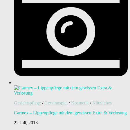
Gesichtspflege
/
Gewinnspiel
/
Kosmetik
/
Nützliches
Carmex – Lippenpflege mit dem gewissen Extra & Verlosung
22 Juli, 2013