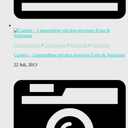
Gesichtspflege
/
Gewinnspiel
/
Kosmetik
/
Nützliches
Carmex – Lippenpflege mit dem gewissen Extra & Verlosung
22 Juli, 2013